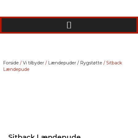
Forside
/
Vi tilbyder
/
Lændepuder / Rygstøtte
/ Sitback
Lændepude
Sitback Lændepude