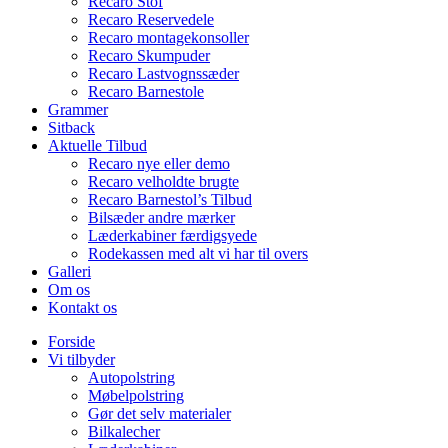
Recaro Stof
Recaro Reservedele
Recaro montagekonsoller
Recaro Skumpuder
Recaro Lastvognssæder
Recaro Barnestole
Grammer
Sitback
Aktuelle Tilbud
Recaro nye eller demo
Recaro velholdte brugte
Recaro Barnestol’s Tilbud
Bilsæder andre mærker
Læderkabiner færdigsyede
Rodekassen med alt vi har til overs
Galleri
Om os
Kontakt os
Forside
Vi tilbyder
Autopolstring
Møbelpolstring
Gør det selv materialer
Bilkalecher