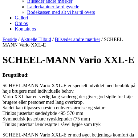
Bilsæder andre mærker
Læderkabiner færdigsyede
Rodekassen med alt vi har til overs
Galleri
Om os
Kontakt os
Forside
/
Aktuelle Tilbud
/
Bilsæder andre mærker
/ SCHEEL-
MANN Vario XXL-E
SCHEEL-MANN Vario XXL-E
Brugttilbud:
SCHEEL-MANN Vario XXL-E er specielt udviklet med henblik på
høje brugere med individuelle behov.
Vario XXL har en særlig lang sæderyg der giver god støtte for høje
brugere eller personer med lang overkrop.
Sædet kan tilpasses næsten enhver størrelse og statur:
Trinløs justerbar sædedybde 495-570 mm
Symmetrisk justerbare rygsidepuder (75 mm)
Trinløs justerbar lændestøtte i såvel højde som tryk
SCHEEL-MANN Vario XXL-E er med øget betjenings komfort da