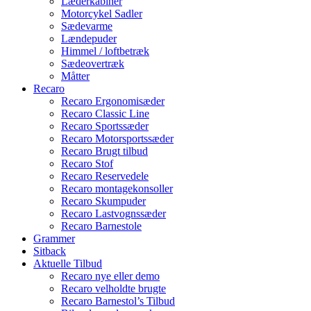
Læderkabiner
Motorcykel Sadler
Sædevarme
Lændepuder
Himmel / loftbetræk
Sædeovertræk
Måtter
Recaro
Recaro Ergonomisæder
Recaro Classic Line
Recaro Sportssæder
Recaro Motorsportssæder
Recaro Brugt tilbud
Recaro Stof
Recaro Reservedele
Recaro montagekonsoller
Recaro Skumpuder
Recaro Lastvognssæder
Recaro Barnestole
Grammer
Sitback
Aktuelle Tilbud
Recaro nye eller demo
Recaro velholdte brugte
Recaro Barnestol’s Tilbud