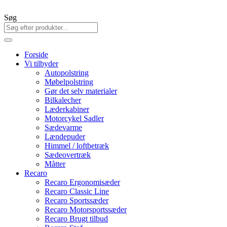
Søg
Forside
Vi tilbyder
Autopolstring
Møbelpolstring
Gør det selv materialer
Bilkalecher
Læderkabiner
Motorcykel Sadler
Sædevarme
Lændepuder
Himmel / loftbetræk
Sædeovertræk
Måtter
Recaro
Recaro Ergonomisæder
Recaro Classic Line
Recaro Sportssæder
Recaro Motorsportssæder
Recaro Brugt tilbud