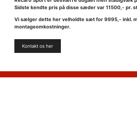
Recaro Sport er desværre udgået men stadigvæk 
Sidste kendte pris på disse sæder var 11500,- pr. s
Vi sælger dette her velholdte sæt for 9995,- inkl. 
montageomkostninger.
Kontakt os her