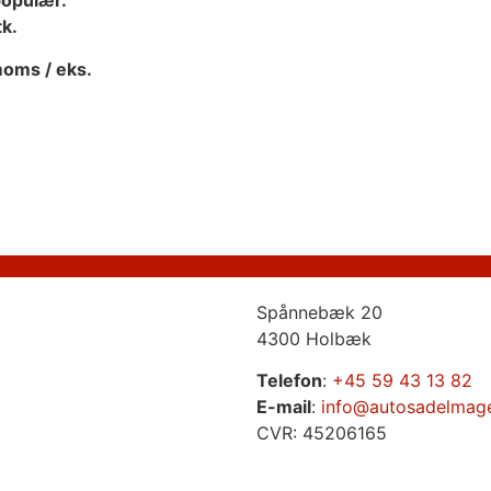
populær.
tk.
moms / eks.
Spånnebæk 20
4300 Holbæk
Telefon
:
+45 59 43 13 82
E-mail
:
info@autosadelmag
CVR: 45206165