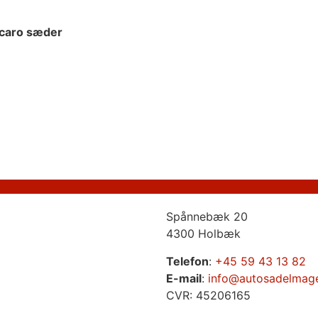
ecaro sæder
Spånnebæk 20
4300 Holbæk
Telefon
:
+45 59 43 13 82
E-mail
:
info@autosadelmag
CVR: 45206165