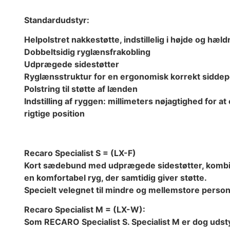
Standardudstyr:
Helpolstret nakkestøtte, indstillelig i højde og hæld
Dobbeltsidig ryglænsfrakobling
Udprægede sidestøtter
Ryglænsstruktur for en ergonomisk korrekt siddep
Polstring til støtte af lænden
Indstilling af ryggen: millimeters nøjagtighed for a
rigtige position
Recaro Specialist S = (LX-F)
Kort sædebund med udprægede sidestøtter, komb
en komfortabel ryg, der samtidig giver støtte.
Specielt velegnet til mindre og mellemstore person
Recaro Specialist M = (LX-W):
Som RECARO Specialist S. Specialist M er dog uds