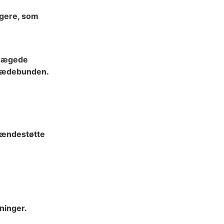
ugere, som
prægede
 sædebunden.
lændestøtte
ninger.