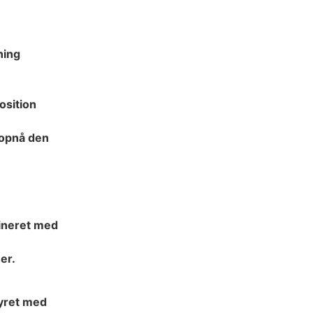
ning
osition
t opnå den
ineret med
er.
tyret med