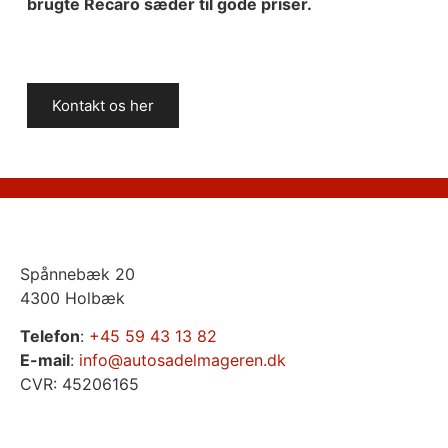
brugte Recaro sæder til gode priser.
Kontakt os her
Spånnebæk 20
4300 Holbæk
Telefon
:
+45 59 43 13 82
E-mail
:
info@autosadelmageren.dk
CVR: 45206165