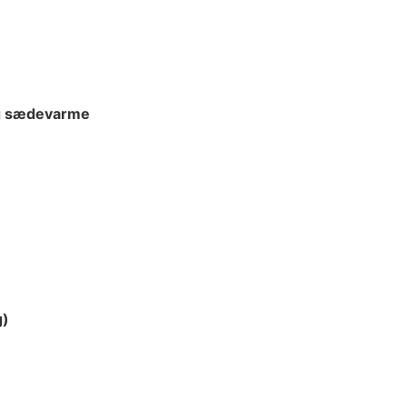
g sædevarme
g)