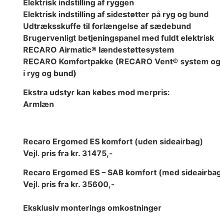
Elektrisk indstilling af ryggen
Elektrisk indstilling af sidestøtter på ryg og bund
Udtræksskuffe til forlængelse af sædebund
Brugervenligt betjeningspanel med fuldt elektrisk
RECARO Airmatic® lændestøttesystem
RECARO Komfortpakke (RECARO Vent® system o
i ryg og bund)
Ekstra udstyr kan købes mod merpris:
Armlæn
Recaro Ergomed ES komfort (uden sideairbag)
Vejl. pris fra kr. 31475,-
Recaro Ergomed ES – SAB komfort (med sideairba
Vejl. pris fra kr. 35600,-
Eksklusiv monterings omkostninger