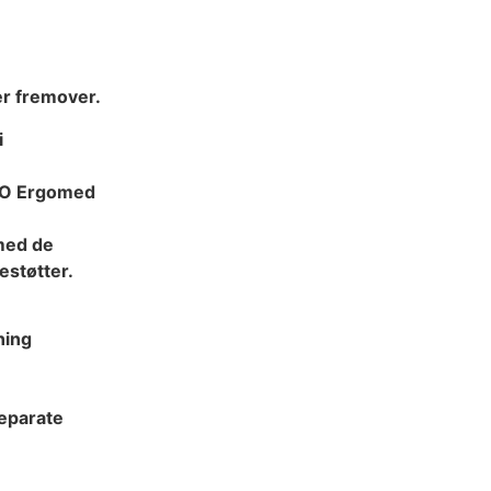
er fremover.
i
RO Ergomed
med de
destøtter.
ning
eparate