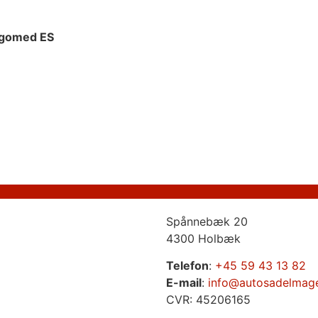
Ergomed ES
Spånnebæk 20
4300 Holbæk
Telefon
:
+45 59 43 13 82
E-mail
:
info@autosadelmag
CVR: 45206165