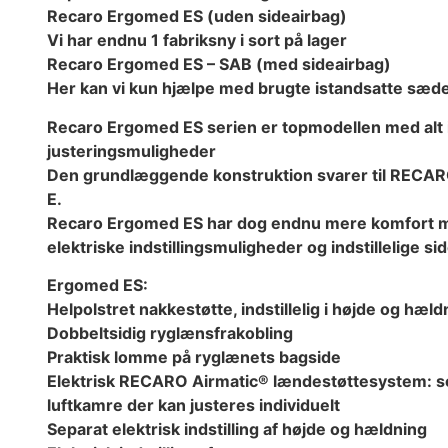
Recaro Ergomed ES (uden sideairbag)
Vi har endnu 1 fabriksny i sort på lager
Recaro Ergomed ES – SAB (med sideairbag)
Her kan vi kun hjælpe med brugte istandsatte sæd
Recaro Ergomed ES serien er topmodellen med alt 
justeringsmuligheder
Den grundlæggende konstruktion svarer til RECA
E.
Recaro Ergomed ES har dog endnu mere komfort 
elektriske indstillingsmuligheder og indstillelige si
Ergomed ES:
Helpolstret nakkestøtte, indstillelig i højde og hæld
Dobbeltsidig ryglænsfrakobling
Praktisk lomme på ryglænets bagside
Elektrisk RECARO Airmatic® lændestøttesystem: s
luftkamre der kan justeres individuelt
Separat elektrisk indstilling af højde og hældning