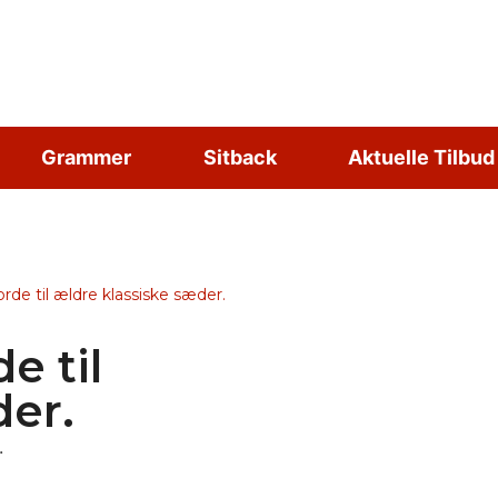
Grammer
Sitback
Aktuelle Tilbud
orde til ældre klassiske sæder.
e til
der.
.