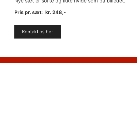
Nye sæt er sorte og ikke hvide som på billedet.
Pris pr. sæt: kr. 248,-
Kontakt os her