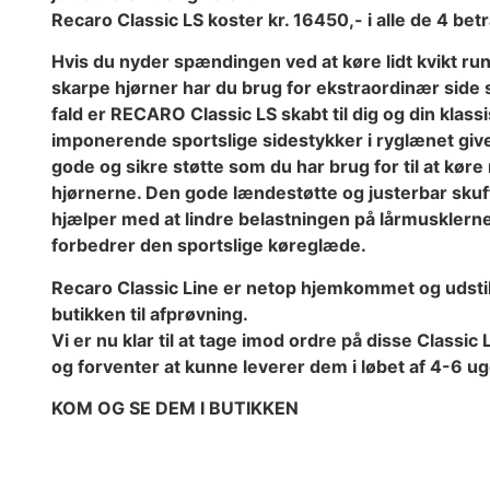
Recaro Classic LS koster kr. 16450,- i alle de 4 be
Hvis du nyder spændingen ved at køre lidt kvikt ru
skarpe hjørner har du brug for ekstraordinær side st
fald er RECARO Classic LS skabt til dig og din klassi
imponerende sportslige sidestykker i ryglænet giv
gode og sikre støtte som du har brug for til at kør
hjørnerne. Den gode lændestøtte og justerbar skuf
hjælper med at lindre belastningen på lårmusklern
forbedrer den sportslige køreglæde.
Recaro Classic Line er netop hjemkommet og udstill
butikken til afprøvning.
Vi er nu klar til at tage imod ordre på disse Classic
og forventer at kunne leverer dem i løbet af 4-6 ug
KOM OG SE DEM I BUTIKKEN