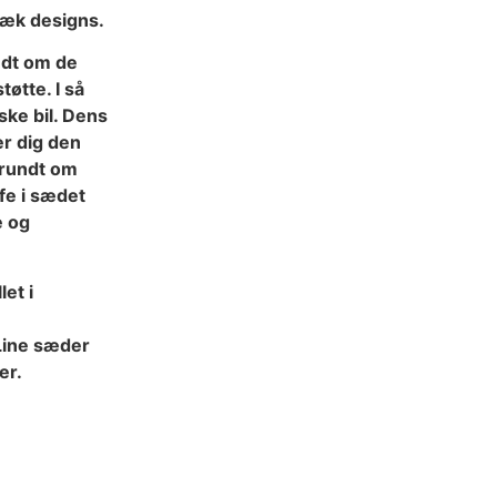
træk designs.
ndt om de
øtte. I så
ske bil. Dens
er dig den
e rundt om
fe i sædet
e og
et i
 Line sæder
er.