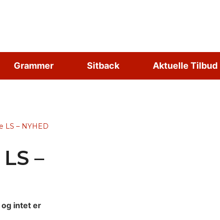
Grammer
Sitback
Aktuelle Tilbud
ine LS – NYHED
 LS –
og intet er