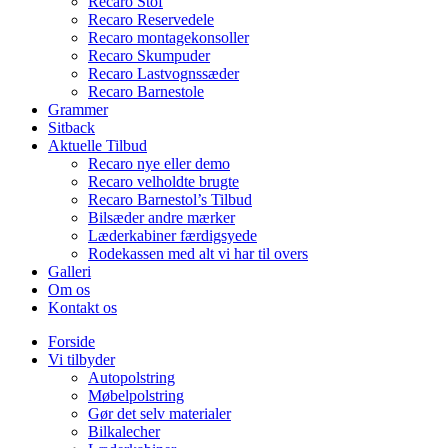
Recaro Stof
Recaro Reservedele
Recaro montagekonsoller
Recaro Skumpuder
Recaro Lastvognssæder
Recaro Barnestole
Grammer
Sitback
Aktuelle Tilbud
Recaro nye eller demo
Recaro velholdte brugte
Recaro Barnestol’s Tilbud
Bilsæder andre mærker
Læderkabiner færdigsyede
Rodekassen med alt vi har til overs
Galleri
Om os
Kontakt os
Forside
Vi tilbyder
Autopolstring
Møbelpolstring
Gør det selv materialer
Bilkalecher