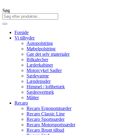
Søg
Forside
Vi tilbyder
Autopolstring
Møbelpolstring
Gør det selv materialer
Bilkalecher
Læderkabiner
Motorcykel Sadler
Sædevarme
Lændepuder
Himmel / loftbetræk
Sædeovertræk
Måtter
Recaro
Recaro Ergonomisæder
Recaro Classic Line
Recaro Sportssæder
Recaro Motorsportssæder
Recaro Brugt tilbud