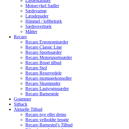
Læderkabiner
Motorcykel Sadler
Sædevarme
Lændepuder
Himmel / loftbetræk
Sædeovertræk
Måtter
Recaro
Recaro Ergonomisæder
Recaro Classic Line
Recaro Sportssæder
Recaro Motorsportssæder
Recaro Brugt tilbud
Recaro Stof
Recaro Reservedele
Recaro montagekonsoller
Recaro Skumpuder
Recaro Lastvognssæder
Recaro Barnestole
Grammer
Sitback
Aktuelle Tilbud
Recaro nye eller demo
Recaro velholdte brugte
Recaro Barnestol’s Tilbud