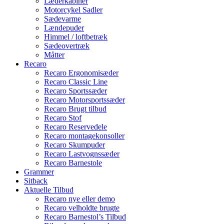
Læderkabiner
Motorcykel Sadler
Sædevarme
Lændepuder
Himmel / loftbetræk
Sædeovertræk
Måtter
Recaro
Recaro Ergonomisæder
Recaro Classic Line
Recaro Sportssæder
Recaro Motorsportssæder
Recaro Brugt tilbud
Recaro Stof
Recaro Reservedele
Recaro montagekonsoller
Recaro Skumpuder
Recaro Lastvognssæder
Recaro Barnestole
Grammer
Sitback
Aktuelle Tilbud
Recaro nye eller demo
Recaro velholdte brugte
Recaro Barnestol’s Tilbud