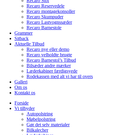
Recaro Stof
Recaro Reservedele
Recaro montagekonsoller
Recaro Skumpuder
Recaro Lastvognssæder
Recaro Barnestole
Grammer
Sitback
Aktuelle Tilbud
Recaro nye eller demo
Recaro velholdte brugte
Recaro Barnestol’s Tilbud
Bilsæder andre mærker
Læderkabiner færdigsyede
Rodekassen med alt vi har til overs
Galleri
Om os
Kontakt os
Forside
Vi tilbyder
Autopolstring
Møbelpolstring
Gør det selv materialer
Bilkalecher