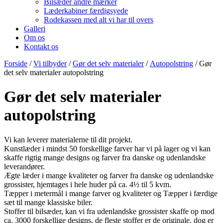
Bilsæder andre mærker
Læderkabiner færdigsyede
Rodekassen med alt vi har til overs
Galleri
Om os
Kontakt os
Forside
/
Vi tilbyder
/
Gør det selv materialer
/
Autopolstring
/ Gør
det selv materialer autopolstring
Gør det selv materialer
autopolstring
Vi kan leverer materialerne til dit projekt.
Kunstlæder i mindst 50 forskellige farver har vi på lager og vi kan
skaffe rigtig mange designs og farver fra danske og udenlandske
leverandører.
Ægte læder i mange kvaliteter og farver fra danske og udenlandske
grossister, hjemtages i hele huder på ca. 4½ til 5 kvm.
Tæpper i metermål i mange farver og kvaliteter og Tæpper i færdige
sæt til mange klassiske biler.
Stoffer til bilsæder, kan vi fra udenlandske grossister skaffe op mod
ca. 3000 forskellige designs, de fleste stoffer er de originale, dog er