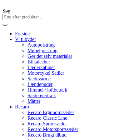
Søg
Forside
Vi tilbyder
Autopolstring
Møbelpolstring
Gør det selv materialer
Bilkalecher
Læderkabiner
Motorcykel Sadler
Sædevarme
Lændepuder
Himmel / loftbetræk
Sædeovertræk
Måtter
Recaro
Recaro Ergonomisæder
Recaro Classic Line
Recaro Sportssæder
Recaro Motorsportssæder
Recaro Brugt tilbud