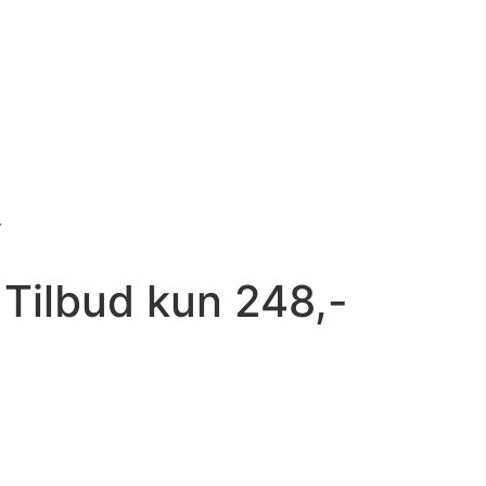
Galleri
Om os
Kontakt os
-
– Tilbud kun 248,-