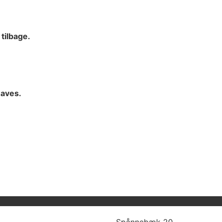
 tilbage.
haves.
Spånnebæk 20